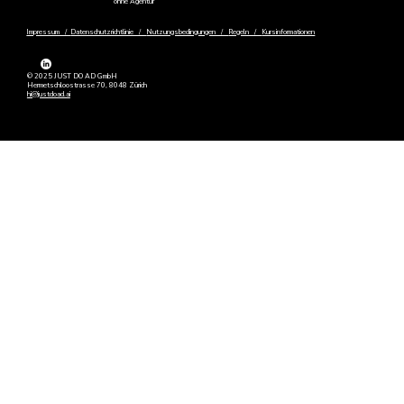
ohne Agentur
Impressum /
Datenschutzrichtlinie /
Nutzungsbedingungen /
Regeln /
Kursinformationen
© 2025 JUST DO AD GmbH
Hermetschloostrasse 70, 8048 Zürich
hi@justdoad.ai