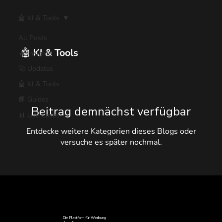
🤖 KI & Tools
All Posts
🤖 KI & Tools
🔥 Insights
🚀 Updates
🤖 KI & Tools
📘 Guides
Beitrag demnächst verfügbar
📊 Use Cases
Entdecke weitere Kategorien dieses Blogs oder
versuche es später nochmal.
Die Plattform für Werbung