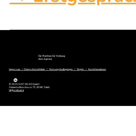
Die Plattform für Werbung
ohne Agentur
Impressum /
Datenschutzrichtlinie /
Nutzungsbedingungen /
Regeln /
Kursinformationen
© 2025 JUST DO AD GmbH
Hermetschloostrasse 70, 8048 Zürich
hi@justdoad.ai