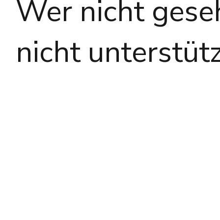
Wer nicht gese
nicht unterstütz
Sichtbarkeit und Identifikation
Neben dem Fundraising entscheiden heute der Pitch und die Onlinepräsenz da
sich mit Freelancern durch – das ist kein Fehler. Der wunde Punkt liegt selten all
ob ihre Massnahmen Emotionen wecken. Dafür braucht es dreierlei: Commitment, 
Befähigen statt auslagern
Ob ihr ein festes Team im Haus habt, mit Freelancern arbeitet oder vieles selbs
ihr euch von anderen ab? Wenn da Luft nach oben ist, lohnt sich ein Perspektiv
besser wird? Das kann eine einzelne Person sein oder ein ganzes Team.
Projektorientiert, an eurem echten Ziel
Wir arbeiten nicht an Übungsbeispielen, sondern an dem, was ihr wirklich vorh
Website, oder ein Konzept und Manual für Piktogramme und Illustrationen. Das Pr